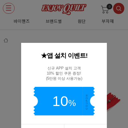
0
바이핸즈
브랜드별
원단
부자재
★앱 설치 이벤트!
[YKK] 청동지퍼2(20cm) - 빨강색
8951969-20cm(519)
신규 APP 설치 고객

10% 할인 쿠폰 증정!

(5만원 이상 사용가능)
10
%