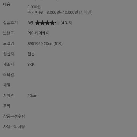
배송
3,000원
추가배송비
3,000원~10,000원
(지역별)
상품후기
8
명
(
4.3
/5)
브랜드
와이케이케이
모델명
8951969-20cm(519)
원산지
일본
제조사
YKK
스타일
재질
사이즈
20cm
두께
상품구성수량
사용주의사항