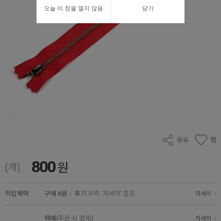
오늘 이 창을 열지 않음
닫기
공유
찜
800
원
(개)
적립혜택
구매
8원
|
후기
우측 '자세히' 참조
자세히
택배(
주문 시 결제
)
자세히