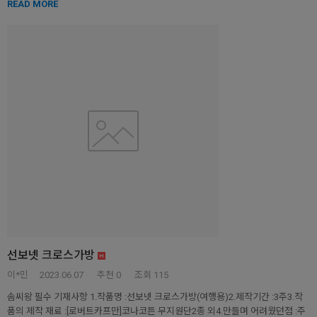
READ MORE
선보넷 크로스가방
이*민
2023.06.07
추천
0
조회 115
솜씨왕 필수 기재사항 1.작품명 :선보넷 크로스가방(여행용)2.제작기간 :3주3.작
품의 제작 재료 :[로버트카프만]코나코튼 무지원단2종 외4.만들며 어려웠던점 :주