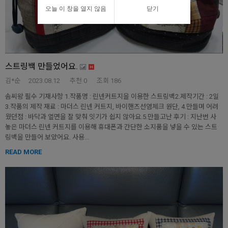
오늘 이 창을 열지 않음
닫기
스트링백 만들었어요.
김*순
2023.08.12
추천
0
조회 186
솜씨왕 필수 기재사항 1.작품명 : 린넨커트지을 이용한 스트링백2.제작기간 : 2일
3.작품의 제작 재료 : 마더스 린넨 커트지, 바이핸즈선염체크 원단, 4.만들며 어려
웠던점 : 바닥과 옆면을 잘 맞춰 잇기가 쉽지 않아요.5.만들고난 후기 : 지난번 사
놓은 마더스 린넨 커트지를 이용해 휴대폰과 간단한 소지품을 넣을 수 있는 스트
링백을 만들어 보았어요. 사용...
READ MORE