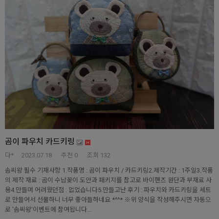
곰이 파우치 카드키링
다*
2023.07.18
추천
0
조회 132
솜씨왕 필수 기재사항 1.작품명 : 곰이 파우치 / 카드키링2.제작기간 : 1주일3.작품
의 제작 재료 : 곰이 수납꽂이 도안과 패키지를 참고로 바이핸즈 원단과 부재료 사
용4.만들며 어려웠던점 : 없었습니다5.만들고난 후기 : 파우치와 카드키링을 세트
로 만들어서 선물하니 너무 좋아들하네요 *^^* ※위 양식을 작성해주시면 자동으
로 '솜씨왕'이벤트에 참여됩니다...