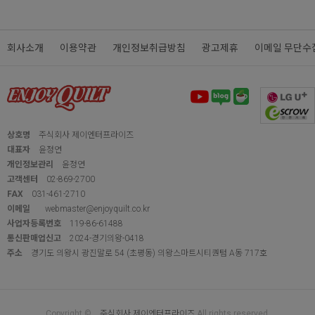
회사소개
이용약관
개인정보취급방침
광고제휴
이메일 무단수
상호명
주식회사 제이엔터프라이즈
대표자
윤정연
개인정보관리
윤정연
고객센터
02-869-2700
FAX
031-461-2710
이메일
webmaster@enjoyquilt.co.kr
사업자등록번호
119-86-61488
통신판매업신고
2024-경기의왕-0418
주소
경기도 의왕시 광진말로 54 (초평동) 의왕스마트시티퀀텀 A동 717호
Copyright ©
주식회사 제이엔터프라이즈
All rights reserved.