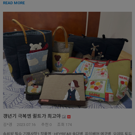
READ MORE
갱년기 극복엔 퀼트가 최고야
김*경
2023.07.16
추천
0
조회 174
솜씨왕 필수 기재사항1.작품명 : HEY!BEAR 숄더백, 피싱베어 에코백, 오데뜨 토드