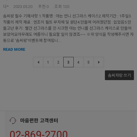
다*
2023.05.20
추천
0
조회 120
솜씨왕 필수 기재사항 1.작품명 : 아는 언니 선그라스 케이스2.제작기간 : 1주일3.
작품의 제작 재료 : 엔조이 퀼트 부자제 및 원단4.만들며 어려웠던점 : 없었음5.만
들고난 후기 : 빨간 선그라스를 낀 시크한 아는 언니를 선그라스 케이스로 만들어
보았어요아무래도 여름이니 필요할 일이 많겠죠~~ ※위 양식을 작성해주시면 자
동으로 '솜씨왕'이벤트에 참여됩니...
READ MORE
1
2
3
4
5
솜씨자랑 쓰기
마음편한 고객센터
02-869-2700