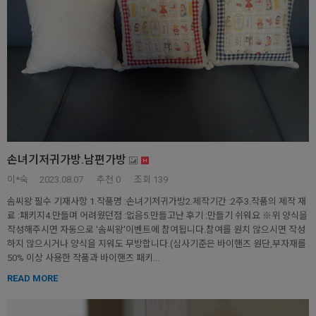
손녀기저귀가방.남편가방
이*숙
2023.08.07
추천
0
조회 139
솜씨왕 필수 기재사항 1.작품명 :손녀기저귀가방2.제작기간 :2주3.작품의 제작 재
료 :패키지4.만들며 어려웠던점 :없음5.만들고난 후기 :만들기 쉬워요 ※위 양식을
작성해주시면 자동으로 '솜씨왕'이벤트에 참여됩니다.참여를 원치 않으시면 작성
하지 않으시거나 양식을 지워도 무방합니다.(심사기준은 바이핸즈 원단,부자재를
50% 이상 사용한 작품과 바이핸즈 패키...
READ MORE