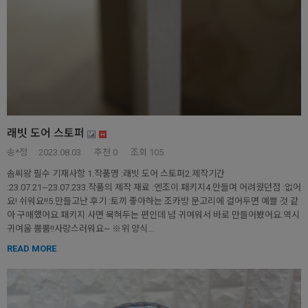
래빗 도어 스토퍼
송*정
2023.08.03
추천
0
조회 105
솜씨왕 필수 기재사항 1.작품명 :래빗 도어 스토퍼2.제작기간
:23.07.21~23.07.233.작품의 제작 재료 :엔조이 패키지4.만들며 어려웠던점 :없어
요! 쉬워요!!5.만들고난 후기 :토끼 좋아하는 조카방 문고리에 걸어두면 예쁠 것 같
아 구매했어요.패키지 사면 묵혀두는 편인데 넘 귀여워서 바로 만들어봤어요.역시
귀여움 뿜뿜!!사랑스러워요~ ※위 양식...
READ MORE