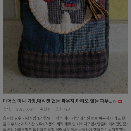
마더스 미니 가방,매직캣 핸들 파우치,마리오 핸들 파우...
정*진
2023.05.24
추천
0
조회 128
솜씨왕 필수 기재사항 1.작품명 :마더스 미니 가방,매직캣 핸들 파우치,마리오 핸
들 파우치2.제작기간 :2주3.작품의 제작 재료 양 패키지구입4.만들며 어려웠던점 :
특별히 어려운점은 없었어요.제작 설명서 보면서 수월하게 했어요 ^~5.만들고난