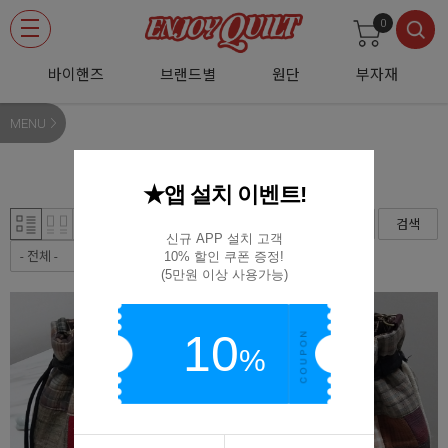
0
바이핸즈
브랜드별
원단
부자재
MENU
솜씨자랑
★앱 설치 이벤트!
검색
신규 APP 설치 고객

10% 할인 쿠폰 증정!

(5만원 이상 사용가능)
10
%