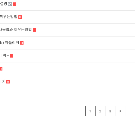
 설명
 끼우는방법
사용법과 끼우는방법
web) 아플리케
미니백~
리기
1
2
3