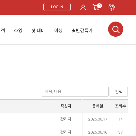
0
LOG IN
서적
소잉
핫 테마
미싱
★반값특가
검색
작성자
등록일
조회수
관리자
2026.06.17
14
관리자
2026.06.16
37