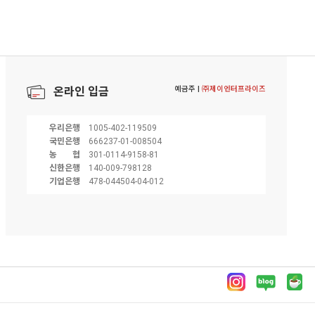
예금주 |
㈜제이엔터프라이즈
온라인 입금
우리은행
1005-402-119509
국민은행
666237-01-008504
농협
301-0114-9158-81
신한은행
140-009-798128
기업은행
478-044504-04-012