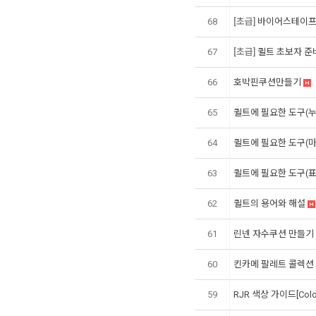
68
[초급]
바이어스테이프와
67
[초급]
퀼트 초보자 준비
66
호박핀쿠션만들기
65
퀼트에 필요한 도구(
64
퀼트에 필요한 도구(
63
퀼트에 필요한 도구(
62
퀼트의 용어와 해설
61
린넨 자수쿠션 만들기
60
킨카메 팔레트 콜렉션
59
RJR 색상 가이드[Color