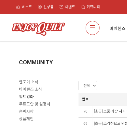
베스트
신상품
이벤트
커뮤니티
검색
바이핸즈
COMMUNITY
엔조이 소식
바이핸즈 소식
퀼트강좌
번호
무료도안 및 설명서
솜씨자랑
70
[초급]
소품·가방 지퍼 뭘
상품제안
69
[초급]
조각천으로 만들 수