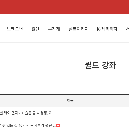
브랜드별
원단
부자재
퀼트패키지
K-헤리티지
퀼트 강좌
제목
 써야 할까? 비슬론·금색·청동, 지...
 있는 것 10가지 — 자투리 원단 ...