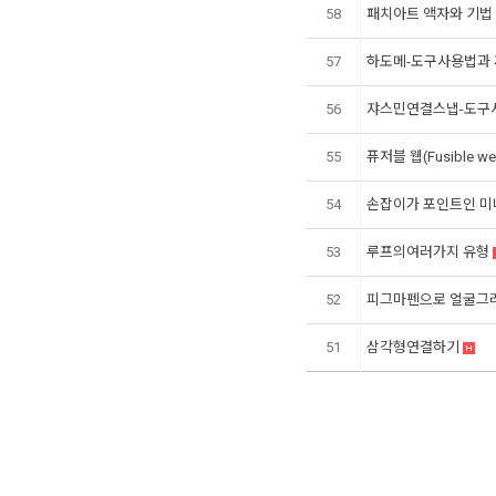
58
패치아트 액자와 기법
57
하도메-도구사용법과
56
쟈스민연결스냅-도구
55
퓨저블 웹(Fusible 
54
손잡이가 포인트인 
53
루프의여러가지 유형
52
피그마펜으로 얼굴그
51
삼각형연결하기