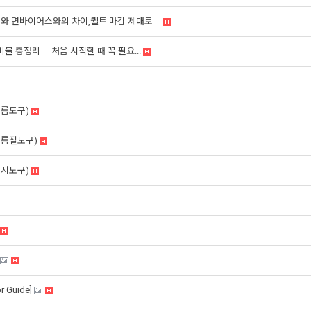
 면바이어스와의 차이,퀼트 마감 제대로 ...
물 총정리 — 처음 시작할 때 꼭 필요...
누름도구)
마름질도구)
표시도구)
 Guide]