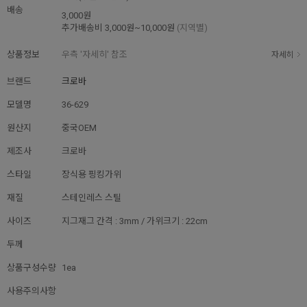
배송
3,000원
추가배송비
3,000원~10,000원
(지역별)
상품정보
우측 '자세히' 참조
자세히
브랜드
크로바
모델명
36-629
원산지
중국OEM
제조사
크로바
스타일
장식용 핑킹가위
재질
스테인레스 스틸
사이즈
지그재그 간격 : 3mm / 가위크기 : 22cm
두께
상품구성수량
1ea
사용주의사항