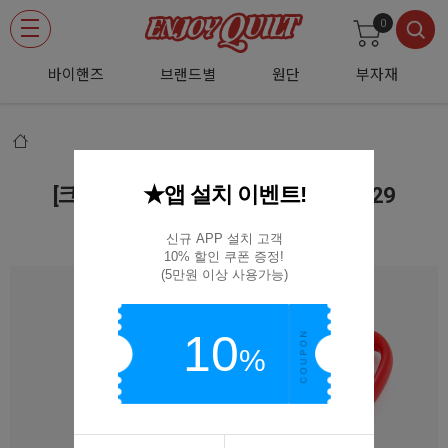
0
바이핸즈
브랜드별
원단
부자재
★앱 설치 이벤트!
[크로바] 핑킹 가위 3mm - 22cm 36-629
36-629
신규 APP 설치 고객

10% 할인 쿠폰 증정!

(5만원 이상 사용가능)
10
%