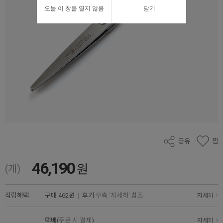
오늘 이 창을 열지 않음
닫기
공유
찜
46,190
원
(개)
적립혜택
구매
462원
|
후기
우측 '자세히' 참조
자세히
택배(
주문 시 결제
)
자세히