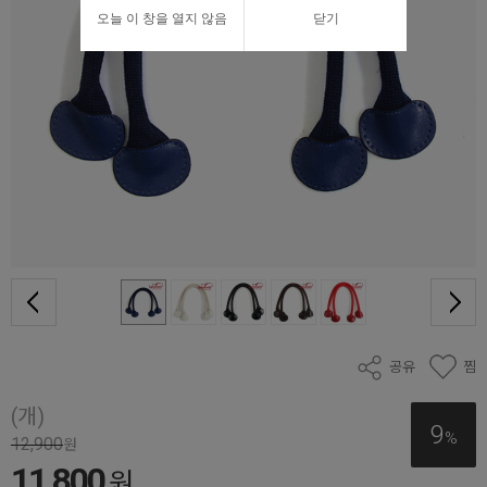
오늘 이 창을 열지 않음
닫기
공유
찜
(개)
9
%
12,900
원
11,800
원