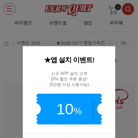
0
바이핸즈
브랜드별
원단
부자재
이벤트 2026
★0608-0617 핸들기획전
5%
★앱 설치 이벤트!
[바이핸즈] 웨빙핸들(L) 24-4003 (L)
24-4003(L)
신규 APP 설치 고객

10% 할인 쿠폰 증정!

(5만원 이상 사용가능)
10
%