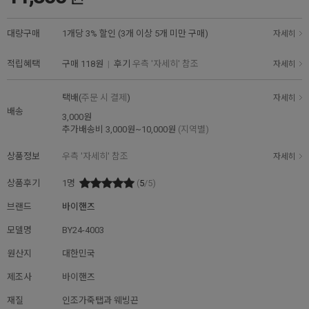
대량구매
1개당 3% 할인 (3개 이상 5개 미만 구매)
자세히
적립혜택
구매
118원
|
후기
우측 '자세히' 참조
자세히
택배(
주문 시 결제
)
자세히
배송
3,000원
추가배송비
3,000원~10,000원
(지역별)
상품정보
우측 '자세히' 참조
자세히
상품후기
1
명
(
5
/5)
브랜드
바이핸즈
모델명
BY24-4003
원산지
대한민국
제조사
바이핸즈
재질
인조가죽탭과 웨빙끈