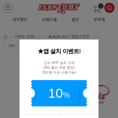
0
바이핸즈
브랜드별
원단
부자재
이벤트 2026
★0608-0617 핸들기획전
10%
★앱 설치 이벤트!
[바이핸즈] 웨빙숄더핸들 44-1411
신규 APP 설치 고객

10% 할인 쿠폰 증정!

44-1411
(5만원 이상 사용가능)
10
%