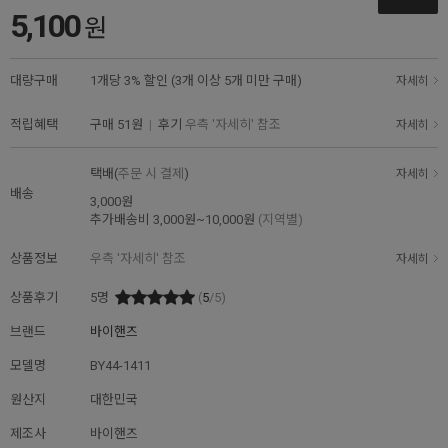
5,100
원
대량구매
1개당 3% 할인 (3개 이상 5개 미만 구매)
자세히
적립혜택
구매
51원
|
후기
우측 '자세히' 참조
자세히
택배(
주문 시 결제
)
자세히
배송
3,000원
추가배송비
3,000원~10,000원
(지역별)
상품정보
우측 '자세히' 참조
자세히
상품후기
5
명
(
5
/5)
브랜드
바이핸즈
모델명
BY44-1411
원산지
대한민국
제조사
바이핸즈