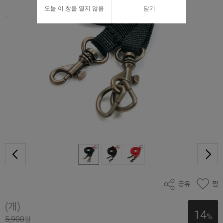
오늘 이 창을 열지 않음
닫기
공유
찜
(개)
14
%
5,900
원