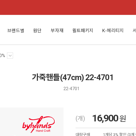
브랜드별
원단
부자재
퀼트패키지
K-헤리티지
0%
가죽핸들(47cm) 22-4701
22-4701
16,900
원
(개)
대량구매
1개당 3% 할인 (3개