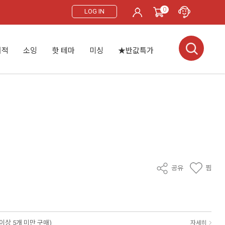
0
LOG IN
서적
소잉
핫 테마
미싱
★반값특가
공유
찜
 이상 5개 미만 구매)
자세히