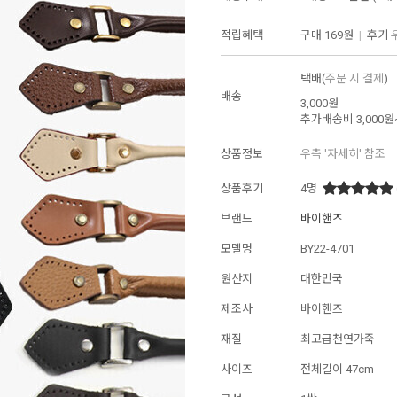
적립혜택
구매
169원
|
후기
택배(
주문 시 결제
)
배송
3,000원
추가배송비
3,000원
상품정보
우측 '자세히' 참조
상품후기
4
명
브랜드
바이핸즈
모델명
BY22-4701
원산지
대한민국
제조사
바이핸즈
재질
최고급천연가죽
사이즈
전체길이 47cm