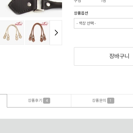
구성
1쌍
상품옵션
- 색상 선택 -
장바구니
상품후기
상품문의
4
1