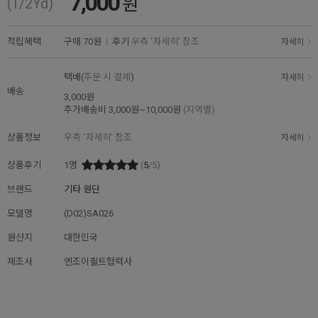
7,000
원
(1/2Yd)
적립혜택
구매
70원
|
후기
우측 '자세히' 참조
자세히
택배(
주문 시 결제
)
자세히
배송
3,000원
추가배송비
3,000원~10,000원
(지역별)
상품정보
우측 '자세히' 참조
자세히
상품후기
1
명
(
5
/5)
브랜드
기타 원단
모델명
(D02)SA026
원산지
대한민국
제조사
엔조이퀼트협력사