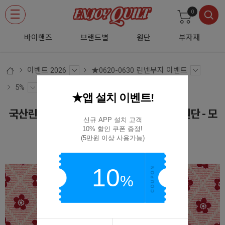
0
바이핸즈
브랜드별
원단
부자재
이벤트 2026
★0620-0630 린넨무지 이벤트
5%
★앱 설치 이벤트!
국산린넨 대폭 린넨천 꽃무늬 퀼트 프린트원단 - 모
신규 APP 설치 고객

노플라워
10% 할인 쿠폰 증정!

(5만원 이상 사용가능)
(D02)SA026
10
%