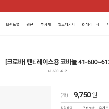
브랜드별
원단
부자재
퀼트패키지
K-헤리티지
[크로바] 펜E 레이스용 코바늘 41-600~61
41-600~612
9,750
원
(개)
적립혜택
구매
98원
|
후기
우