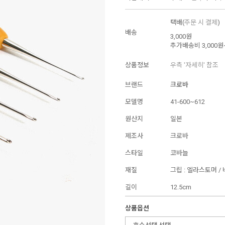
택배(
주문 시 결제
)
배송
3,000원
추가배송비
3,000원
상품정보
우측 '자세히' 참조
브랜드
크로바
모델명
41-600~612
원산지
일본
제조사
크로바
스타일
코바늘
재질
그립 : 엘라스토머 / 
길이
12.5cm
상품옵션