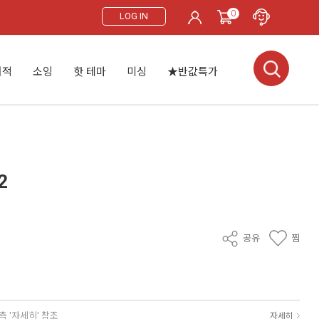
0
LOG IN
서적
소잉
핫 테마
미싱
★반값특가
2
공유
찜
측 '자세히' 참조
자세히