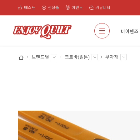
베스트
신상품
이벤트
커뮤니티
검색
바이핸즈
브랜드별
크로바(일본)
부자재