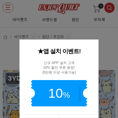
0
바이핸즈
브랜드별
원단
부자재
바이핸즈
원단 / 프린트
★앱 설치 이벤트!
DTP 말랑 고양이 파티 - 3YD 1세트
EYPD-D61 3YD
신규 APP 설치 고객

10% 할인 쿠폰 증정!

(5만원 이상 사용가능)
10
%