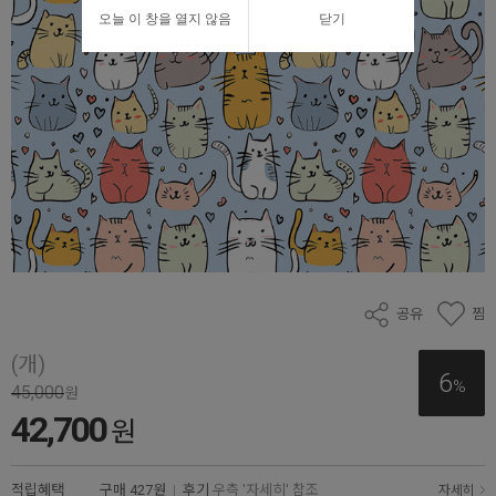
오늘 이 창을 열지 않음
닫기
공유
찜
(개)
6
%
45,000
원
42,700
원
적립혜택
구매
427원
|
후기
우측 '자세히' 참조
자세히