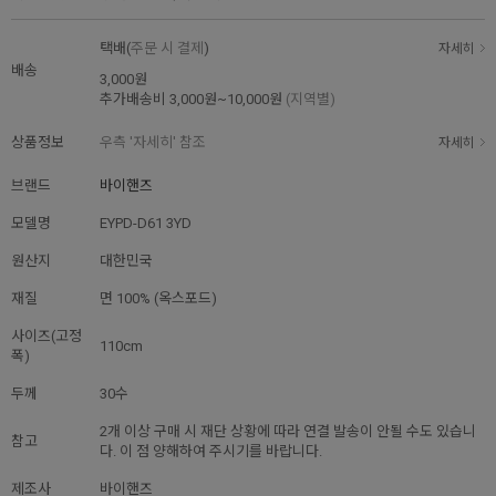
택배(
주문 시 결제
)
자세히
배송
3,000원
추가배송비
3,000원~10,000원
(지역별)
상품정보
우측 '자세히' 참조
자세히
브랜드
바이핸즈
모델명
EYPD-D61 3YD
원산지
대한민국
재질
면 100% (옥스포드)
사이즈(고정
110cm
폭)
두께
30수
2개 이상 구매 시 재단 상황에 따라 연결 발송이 안될 수도 있습니
참고
다. 이 점 양해하여 주시기를 바랍니다.
제조사
바이핸즈