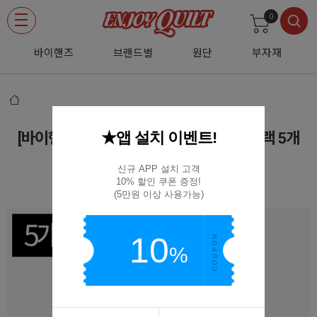
0
바이핸즈
브랜드별
원단
부자재
★앱 설치 이벤트!
[바이핸즈] 플라스틱 자석단추 22mm - 블랙 5개
1SET
신규 APP 설치 고객

10% 할인 쿠폰 증정!

MB22-BK 5SET
(5만원 이상 사용가능)
10
%