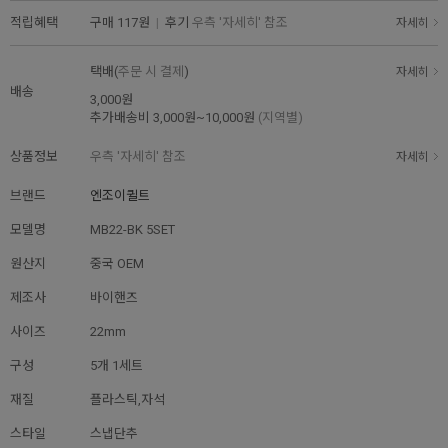
적립혜택
구매
117원
|
후기
우측 '자세히' 참조
자세히
택배(
주문 시 결제
)
자세히
배송
3,000원
추가배송비
3,000원~10,000원
(지역별)
상품정보
우측 '자세히' 참조
자세히
브랜드
엔조이퀼트
모델명
MB22-BK 5SET
원산지
중국 OEM
제조사
바이핸즈
사이즈
22mm
구성
5개 1세트
재질
플라스틱,자석
스타일
스냅단추