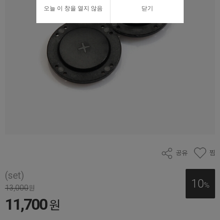
오늘 이 창을 열지 않음
닫기
공유
찜
(set)
10
%
13,000
원
11,700
원