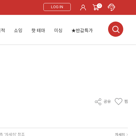
0
LOG IN
서적
소잉
핫 테마
미싱
★반값특가
공유
찜
측 '자세히' 참조
자세히