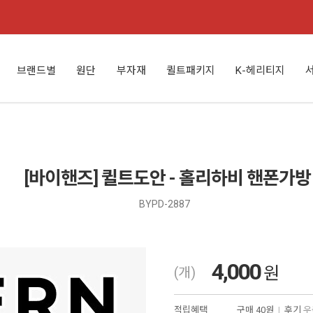
브랜드별
원단
부자재
퀼트패키지
K-헤리티지
[바이핸즈] 퀼트도안 - 홀리하비 핸폰가방
BYPD-2887
4,000
원
(개)
적립혜택
구매
40원
|
후기
우