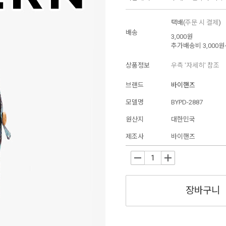
택배(
주문 시 결제
)
배송
3,000원
추가배송비
3,000원
상품정보
우측 '자세히' 참조
브랜드
바이핸즈
모델명
BYPD-2887
원산지
대한민국
제조사
바이핸즈
-
+
장바구니