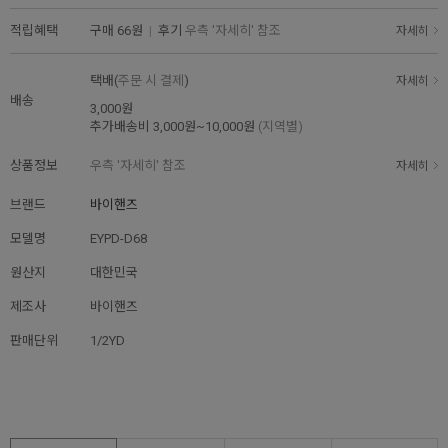
적립혜택
구매
66원
|
후기
우측 '자세히' 참조
자세히
택배(
주문 시 결제
)
자세히
배송
3,000원
추가배송비
3,000원~10,000원
(지역별)
상품정보
우측 '자세히' 참조
자세히
브랜드
바이핸즈
모델명
EYPD-D68
원산지
대한민국
제조사
바이핸즈
판매단위
1/2YD