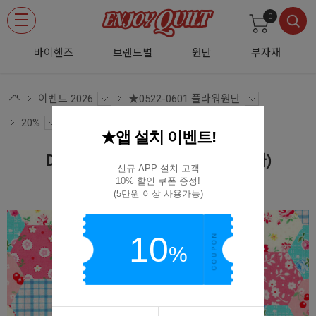
0
바이핸즈
브랜드별
원단
부자재
이벤트 2026
★0522-0601 플라워원단
20%
★앱 설치 이벤트!
DTP 체리 블라썸 패치워크 (미니 헥사)
신규 APP 설치 고객

10% 할인 쿠폰 증정!

EYPD-D68
(5만원 이상 사용가능)
10
%