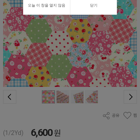
오늘 이 창을 열지 않음
닫기
공유
찜
6,600
원
(1/2Yd)