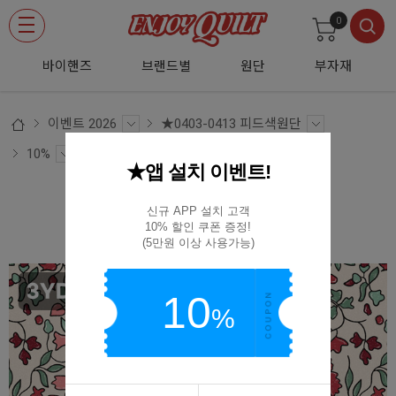
0
바이핸즈
브랜드별
원단
부자재
이벤트 2026
★0403-0413 피드색원단
10%
★앱 설치 이벤트!
DTP 타샤의 정원 원단 - 3YD 1세트
신규 APP 설치 고객

10% 할인 쿠폰 증정!

EYPD-D66 3YD
(5만원 이상 사용가능)
10
%