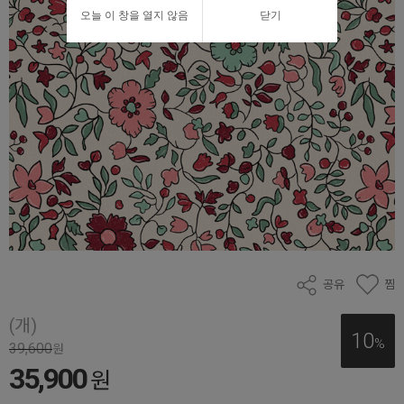
오늘 이 창을 열지 않음
닫기
공유
찜
(개)
10
%
39,600
원
35,900
원