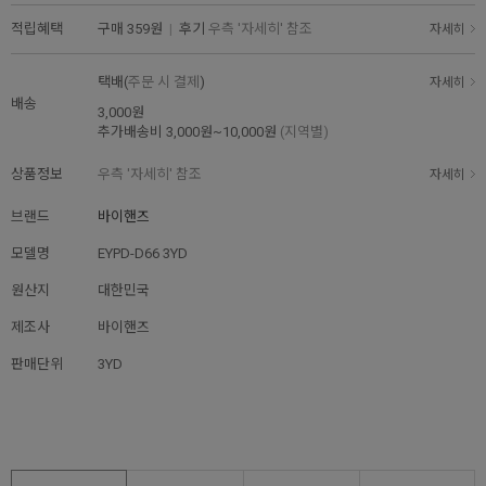
적립혜택
구매
359원
|
후기
우측 '자세히' 참조
자세히
택배(
주문 시 결제
)
자세히
배송
3,000원
추가배송비
3,000원~10,000원
(지역별)
상품정보
우측 '자세히' 참조
자세히
브랜드
바이핸즈
모델명
EYPD-D66 3YD
원산지
대한민국
제조사
바이핸즈
판매단위
3YD