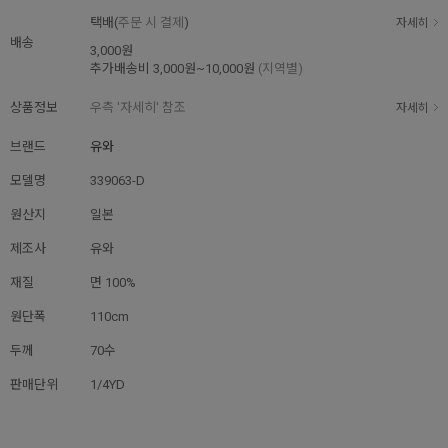
택배(
주문 시 결제
)
자세히
배송
3,000원
추가배송비
3,000원~10,000원
(지역별)
상품정보
우측 '자세히' 참조
자세히
브랜드
유와
모델명
339063-D
원산지
일본
제조사
유와
재질
면 100%
원단폭
110cm
두께
70수
판매단위
1/4YD