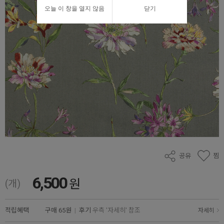
오늘 이 창을 열지 않음
닫기
공유
찜
6,500
원
(개)
적립혜택
구매
65원
|
후기
우측 '자세히' 참조
자세히