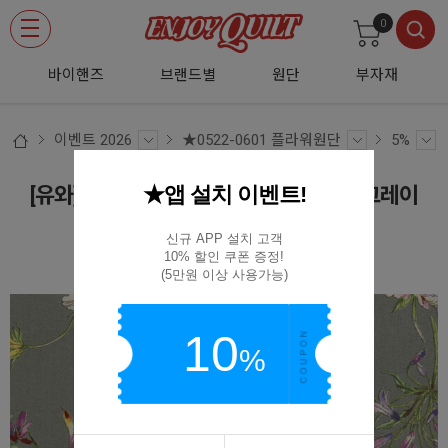
0
바이핸즈
브랜드별
원단
부자재
이벤트 2026
★0522-0601 플라워원단
5%
★앱 설치 이벤트!
[유와] 애거팬서스 70수 론 프린트원단 - 그레이
(1/4yd) 339063-D
신규 APP 설치 고객

10% 할인 쿠폰 증정!

339063-D
(5만원 이상 사용가능)
10
%