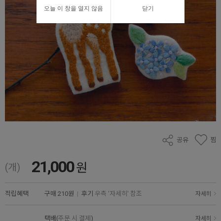
오늘 이 창을 열지 않음
닫기
공유
찜
21,000
원
(개)
적립혜택
구매
210원
|
후기
우측 '자세히' 참조
자세히
택배(
주문 시 결제
)
자세히