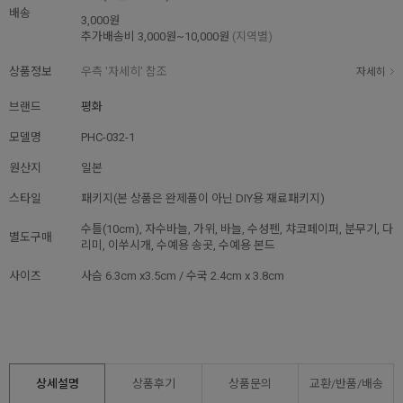
배송
3,000원
추가배송비
3,000원~10,000원
(지역별)
상품정보
우측 '자세히' 참조
자세히
브랜드
평화
모델명
PHC-032-1
원산지
일본
스타일
패키지(본 상품은 완제품이 아닌 DIY용 재료패키지)
수틀(10cm), 자수바늘, 가위, 바늘, 수성펜, 챠코페이퍼, 분무기, 다
별도구매
리미, 이쑤시개, 수예용 송곳, 수예용 본드
사이즈
사슴 6.3cm x3.5cm / 수국 2.4cm x 3.8cm
상세설명
상품후기
상품문의
교환/반품/
배송