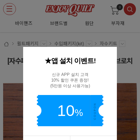
0
바이핸즈
브랜드별
원단
부자재
퀼트패키지
수입패키지(kit)
자수키트
★앱 설치 이벤트!
[자수패키지] Chicchi의 동물 사슴과 수국 브로치
PHC-032-1
신규 APP 설치 고객

10% 할인 쿠폰 증정!

(5만원 이상 사용가능)
10
%