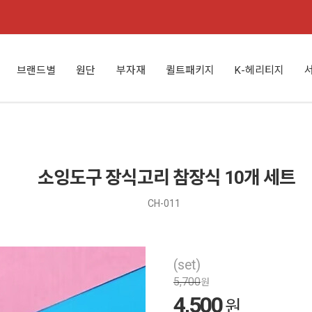
브랜드별
원단
부자재
퀼트패키지
K-헤리티지
소잉도구 장식고리 참장식 10개 세트
CH-011
(set)
5,700
원
4,500
원