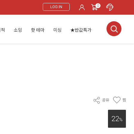
0
LOG IN
서적
소잉
핫 테마
미싱
★반값특가
공유
찜
22
%