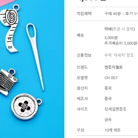
적립혜택
구매
45원
|
후기
우
택배(
주문 시 결제
)
배송
3,000원
추가배송비
3,000원
상품정보
우측 '자세히' 참조
브랜드
엔조이퀼트
모델명
CH-007
원산지
중국
제조사
중국
사이즈
상세설명참조
금속
구성
10개 세트