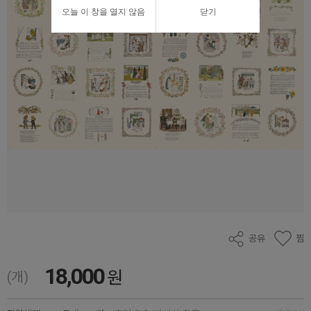
오늘 이 창을 열지 않음
닫기
공유
찜
18,000
원
(개)