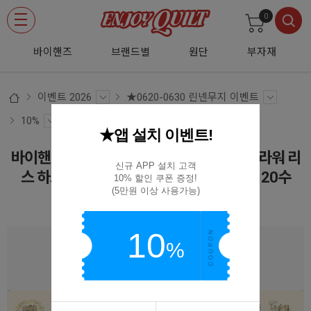
0
바이핸즈
브랜드별
원단
부자재
이벤트 2026
★0620-0630 린넨무지 이벤트
10%
★앱 설치 이벤트!
바이핸즈 EYPD-D88 케이트 그린어웨이 플라워 리
신규 APP 설치 고객

스 하프린넨 커트지 원단 140cm x 80cm 20수
10% 할인 쿠폰 증정!

(5만원 이상 사용가능)
EYPD-D88
10
%