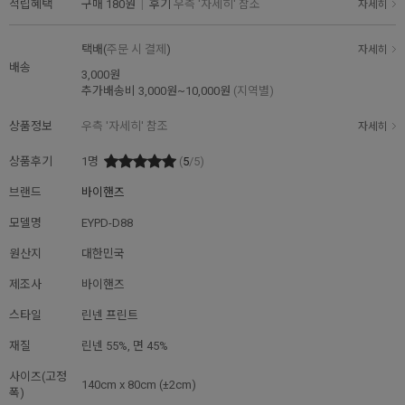
적립혜택
구매
180원
|
후기
우측 '자세히' 참조
자세히
택배(
주문 시 결제
)
자세히
배송
3,000원
추가배송비
3,000원~10,000원
(지역별)
상품정보
우측 '자세히' 참조
자세히
상품후기
1
명
(
5
/5)
브랜드
바이핸즈
모델명
EYPD-D88
원산지
대한민국
제조사
바이핸즈
스타일
린넨 프린트
재질
린넨 55%, 면 45%
사이즈(고정
140cm x 80cm (±2cm)
폭)