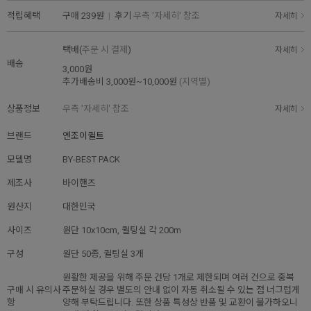
적립혜택
구매
239원
|
후기
우측 '자세히' 참조
자세히
택배(
주문 시 결제
)
자세히
배송
3,000원
추가배송비
3,000원~10,000원
(지역별)
상품정보
우측 '자세히' 참조
자세히
브랜드
엔조이퀼트
모델명
BY-BEST PACK
제조사
바이핸즈
원산지
대한민국
사이즈
원단 10x10cm, 퀼팅실 각 200m
구성
원단 50종, 퀼팅실 3개
원활한 제공을 위해 주문 건당 1개로 제한되며 여러 건으로 중복
구매 시 유의사
주문하실 경우 별도의 안내 없이 자동 취소될 수 있는 점 너그럽게
항
양해 부탁드립니다. 또한 상품 특성상 반품 및 교환이 불가하오니