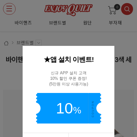
0
바이핸즈
브랜드별
원단
부자재
브랜드별
★앱 설치 이벤트!
바이핸즈 퀼트 선염 조각 원단 50종 퀼팅실 3색 세
트 10x10cm
신규 APP 설치 고객

10% 할인 쿠폰 증정!

BY-BEST PACK
(5만원 이상 사용가능)
10
%