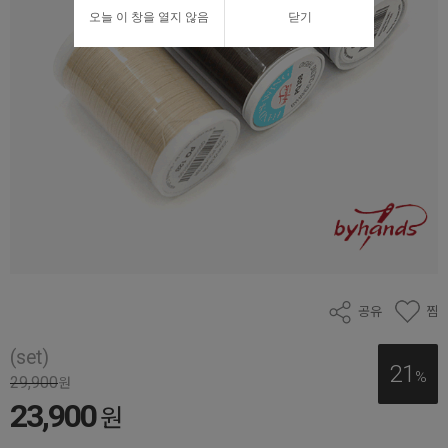
오늘 이 창을 열지 않음
닫기
공유
찜
(set)
21
%
29,900
원
23,900
원