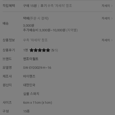
적립혜택
구매
15원
|
후기
우측 '자세히' 참조
자세히
택배(
주문 시 결제
)
자세히
배송
3,000원
추가배송비
3,000원~10,000원
(지역별)
상품정보
우측 '자세히' 참조
자세히
상품후기
1
명
(
5
/5)
브랜드
엔조이퀼트
모델명
SW-EY20029-H~16
제조사
바이핸즈
원산지
대한민국
실물 스와치
사이즈
6cm x 11cm (±1cm)
구성
15종