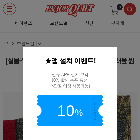
0
바이핸즈
브랜드별
원단
부자재
브랜드별
★앱 설치 이벤트!
[실물스와치] 바이핸즈 클래식 선염체크 컬러풀 원
단 15종 SW-EY20029-H~16
신규 APP 설치 고객

10% 할인 쿠폰 증정!

SW-EY20029-H~16
(5만원 이상 사용가능)
10
%