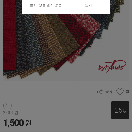
오늘 이 창을 열지 않음
닫기
공유
찜
(개)
25
%
2,000
원
1,500
원