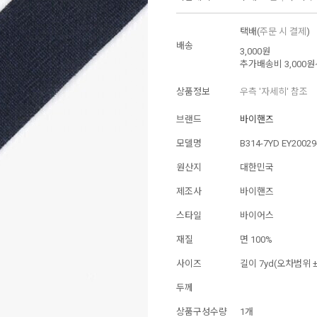
택배(
주문 시 결제
)
배송
3,000원
추가배송비
3,000원
상품정보
우측 '자세히' 참조
브랜드
바이핸즈
모델명
B314-7YD EY20029
원산지
대한민국
제조사
바이핸즈
스타일
바이어스
재질
면 100%
사이즈
길이 7yd(오차범위 ±
두께
상품구성수량
1개