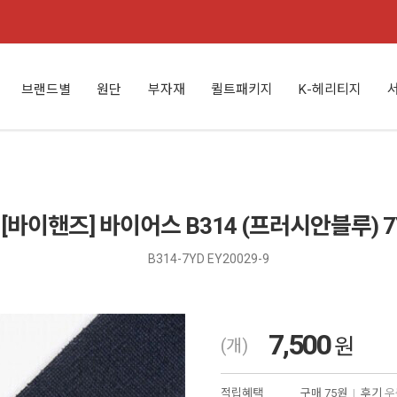
브랜드별
원단
부자재
퀼트패키지
K-헤리티지
[바이핸즈] 바이어스 B314 (프러시안블루) 7
B314-7YD EY20029-9
7,500
원
(개)
적립혜택
구매
75원
|
후기
우