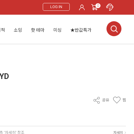
0
LOG IN
서적
소잉
핫 테마
미싱
★반값특가
YD
공유
찜
측 '자세히' 참조
자세히