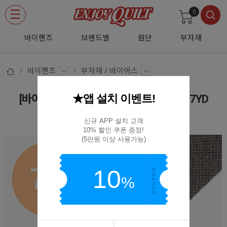
0
바이핸즈
브랜드별
원단
부자재
바이핸즈
부자재 / 바이어스
★앱 설치 이벤트!
[바이핸즈] 바이어스 B381 (애쉬그레이) 7YD
B381-7YD EY20103-D
신규 APP 설치 고객

10% 할인 쿠폰 증정!

(5만원 이상 사용가능)
10
%