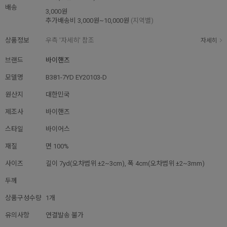
배송
3,000원
추가배송비
3,000원~10,000원
(지역별)
상품정보
우측 '자세히' 참조
자세히
브랜드
바이핸즈
모델명
B381-7YD EY20103-D
원산지
대한민국
제조사
바이핸즈
스타일
바이어스
재질
면 100%
사이즈
길이 7yd(오차범위 ±2~3cm), 폭 4cm(오차범위 ±2~3mm)
두께
상품구성수량
1개
유의사항
연결발송 불가