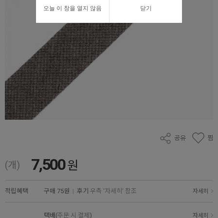
오늘 이 창을 열지 않음
닫기
공유
찜
7,500
원
(개)
적립혜택
구매
75원
|
후기
우측 '자세히' 참조
자세히
택배(
주문 시 결제
)
자세히