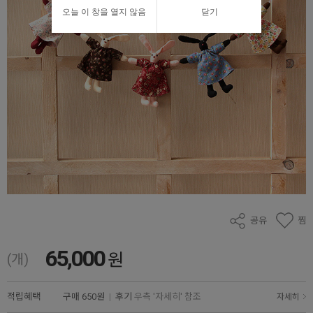
오늘 이 창을 열지 않음
닫기
공유
찜
65,000
원
(개)
적립혜택
구매
650원
|
후기
우측 '자세히' 참조
자세히