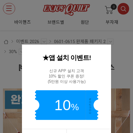
0
바이핸즈
브랜드별
원단
부자재
이벤트 2026
0601-0615 완제품 패키지 2
30%
★앱 설치 이벤트!
[바이핸즈] 퀼트완제품 소품 - 토끼 리스
신규 APP 설치 고객

10% 할인 쿠폰 증정!

BYPC-2238
(5만원 이상 사용가능)
10
%