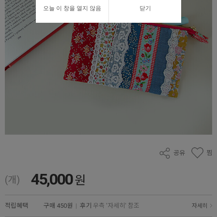
오늘 이 창을 열지 않음
닫기
공유
찜
45,000
원
(개)
적립혜택
구매
450원
|
후기
우측 '자세히' 참조
자세히