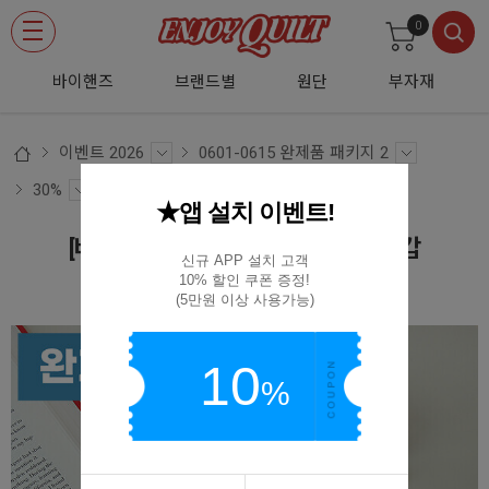
0
바이핸즈
브랜드별
원단
부자재
이벤트 2026
0601-0615 완제품 패키지 2
30%
★앱 설치 이벤트!
[바이핸즈] 퀼트완제품 소품 - 틸다 지갑
신규 APP 설치 고객

10% 할인 쿠폰 증정!

BYPC-2870
(5만원 이상 사용가능)
10
%