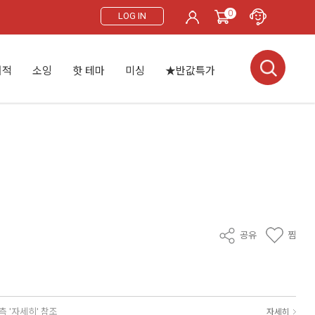
0
LOG IN
서적
소잉
핫 테마
미싱
★반값특가
공유
찜
측 '자세히' 참조
자세히