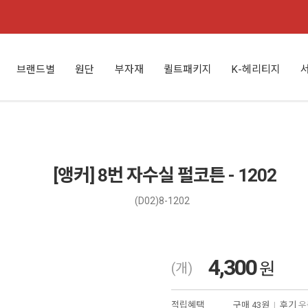
브랜드별
원단
부자재
퀼트패키지
K-헤리티지
[앵커] 8번 자수실 펄코튼 - 1202
(D02)8-1202
4,300
원
(개)
적립혜택
구매
43원
|
후기
우