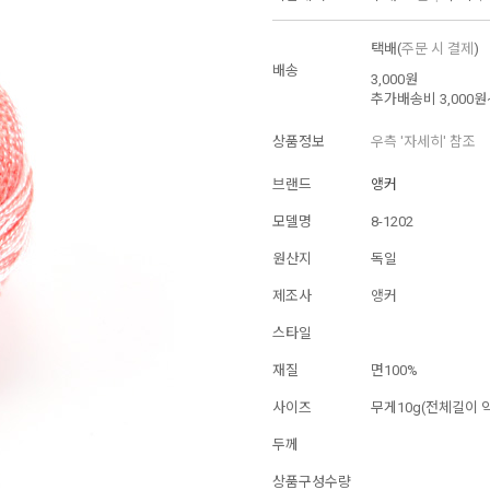
택배(
주문 시 결제
)
배송
3,000원
추가배송비
3,000원
상품정보
우측 '자세히' 참조
브랜드
앵커
모델명
8-1202
원산지
독일
제조사
앵커
스타일
재질
면100%
사이즈
무게10g(전체길이 약
두께
상품구성수량