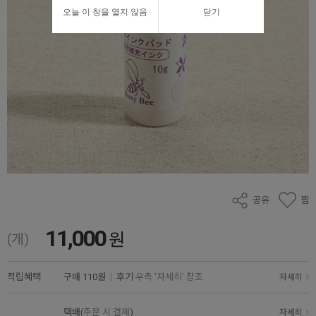
오늘 이 창을 열지 않음
닫기
공유
찜
11,000
원
(개)
적립혜택
구매
110원
|
후기
우측 '자세히' 참조
자세히
택배(
주문 시 결제
)
자세히