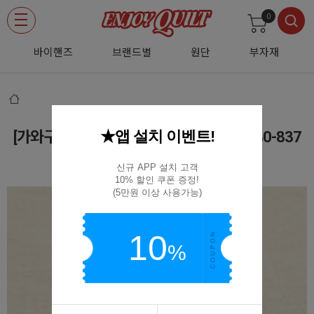
0
바이핸즈
브랜드별
원단
부자재
★앱 설치 이벤트!
[가와구찌] 패턴스탬프 리필 잉크(화이트) 80-837
80-837
신규 APP 설치 고객

10% 할인 쿠폰 증정!

(5만원 이상 사용가능)
10
%