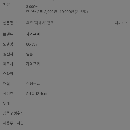
배송
3,000원
추가배송비
3,000원~10,000원
(지역별)
상품정보
우측 '자세히' 참조
자세히
브랜드
가와구찌
모델명
80-837
원산지
일본
제조사
가와구찌
스타일
재질
수성원료
사이즈
5.4 X 12.4cm
두께
상품구성수량
사용주의사항