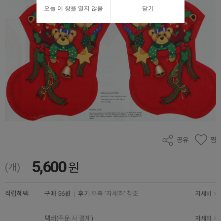
오늘 이 창을 열지 않음
닫기
공유
찜
5,600
원
(개)
적립혜택
구매
56원
|
후기
우측 '자세히' 참조
자세히
택배(
주문 시 결제
)
자세히