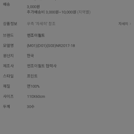
배송
3,000원
추가배송비
3,000원~10,000원
(지역별)
상품정보
우측 '자세히' 참조
자세히
브랜드
엔조이퀼트
모델명
(M01)(D01)(S03)NR2017-18
원산지
한국
제조사
엔조이퀼트 협력사
스타일
프린트
재질
면100%
사이즈
110X60cm
두께
30수