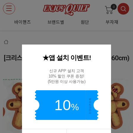
0
바이핸즈
브랜드별
원단
부자재
★앱 설치 이벤트!
[크리스마스원단] 양말&인형 커트지(110 X 60cm)
(M01)(D01)(S03)NR2017-18
신규 APP 설치 고객

10% 할인 쿠폰 증정!

(5만원 이상 사용가능)
10
%