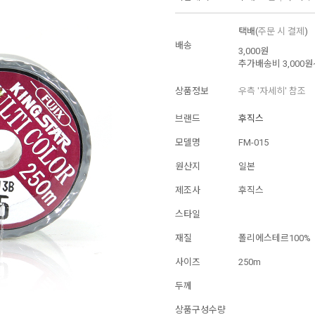
택배(
주문 시 결제
)
배송
3,000원
추가배송비
3,000원
상품정보
우측 '자세히' 참조
브랜드
후직스
모델명
FM-015
원산지
일본
제조사
후직스
스타일
재질
폴리에스테르100%
사이즈
250m
두께
상품구성수량