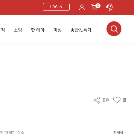
0
LOG IN
서적
소잉
핫 테마
미싱
★반값특가
공유
찜
측 '자세히' 참조
자세히