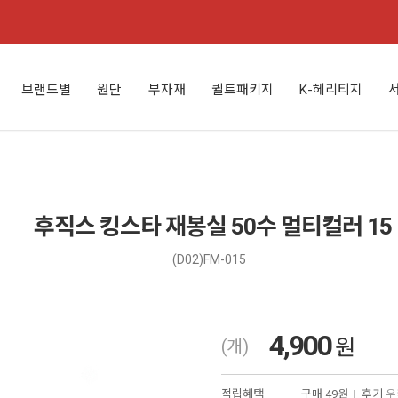
브랜드별
원단
부자재
퀼트패키지
K-헤리티지
후직스 킹스타 재봉실 50수 멀티컬러 15
(D02)FM-015
4,900
원
(개)
적립혜택
구매
49원
|
후기
우