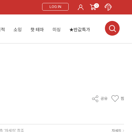
0
LOG IN
서적
소잉
핫 테마
미싱
★반값특가
공유
찜
측 '자세히' 참조
자세히