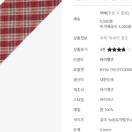
택배(
주문 시 결제
)
배송
3,000원
추가배송비
3,000원
상품정보
우측 '자세히' 참조
상품후기
4
명
브랜드
바이핸즈
모델명
B350-1YD EY20094
원산지
대한민국
제조사
바이핸즈
스타일
바이어스
재질
면 100%
사이즈
길이 1yd(오차범위 ±
두께
0.3mm