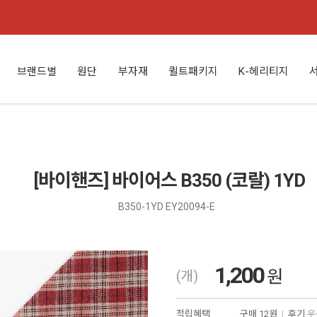
브랜드별
원단
부자재
퀼트패키지
K-헤리티지
[바이핸즈] 바이어스 B350 (코랄) 1YD
B350-1YD EY20094-E
1,200
원
(개)
적립혜택
구매
12원
|
후기
우