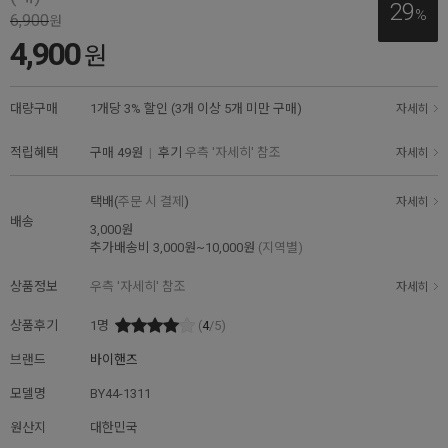
29
%
6,900
원
4,900
원
대량구매
1개당 3% 할인 (3개 이상 5개 미만 구매)
자세히
적립혜택
구매
49원
|
후기
우측 '자세히' 참조
자세히
택배(
주문 시 결제
)
자세히
배송
3,000원
추가배송비
3,000원~10,000원
(지역별)
상품정보
우측 '자세히' 참조
자세히
상품후기
1
명
(
4
/5)
브랜드
바이핸즈
모델명
BY44-1311
원산지
대한민국