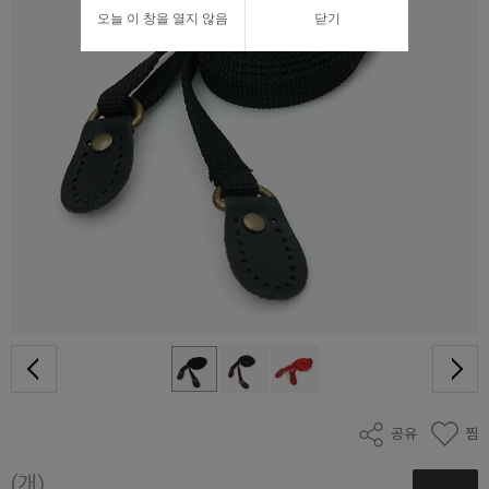
오늘 이 창을 열지 않음
닫기
공유
찜
(개)