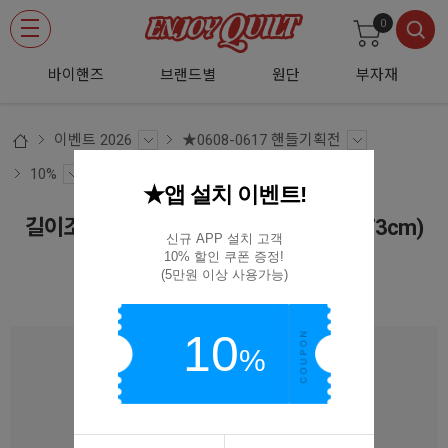
0
바이핸즈
브랜드별
원단
부자재
이벤트 2026
★0608-0617 핸들기획전
10%
★앱 설치 이벤트!
길이조절 통가죽 마감 웨빙핸들(132cm-73cm)
신규 APP 설치 고객

44-1311
10% 할인 쿠폰 증정!

(5만원 이상 사용가능)
44-1311
10
%