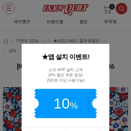
0
바이핸즈
브랜드별
원단
부자재
이벤트 2026
★0522-0601 플라워원단
20%
★앱 설치 이벤트!
[바이핸즈] DTP 쁘띠 플라워 시리즈 D46
신규 APP 설치 고객

10% 할인 쿠폰 증정!

EYPD-D46
(5만원 이상 사용가능)
10
%