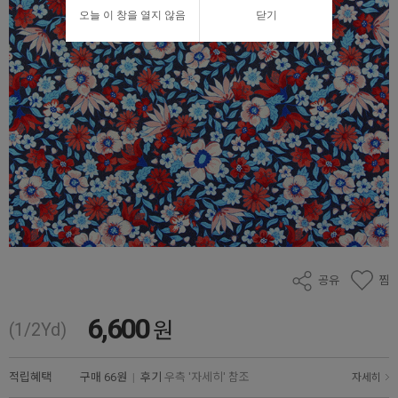
오늘 이 창을 열지 않음
닫기
공유
찜
6,600
원
(1/2Yd)
적립혜택
구매
66원
|
후기
우측 '자세히' 참조
자세히