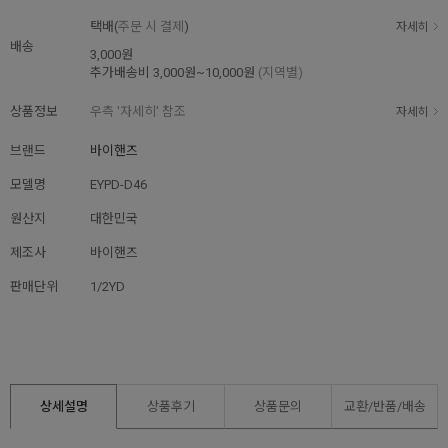
택배(
주문 시 결제
)
자세히
배송
3,000원
추가배송비
3,000원~10,000원
(지역별)
상품정보
우측 '자세히' 참조
자세히
브랜드
바이핸즈
모델명
EYPD-D46
원산지
대한민국
제조사
바이핸즈
판매단위
1/2YD
상세설명
상품후기
상품문의
교환/반품/
배송