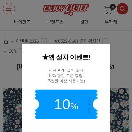
0
바이핸즈
브랜드별
원단
부자재
이벤트 2026
★0522-0601 플라워원단
20%
★앱 설치 이벤트!
[바이핸즈] DTP 쁘띠 플라워 시리즈 D51
신규 APP 설치 고객

10% 할인 쿠폰 증정!

EYPD-D51
(5만원 이상 사용가능)
10
%