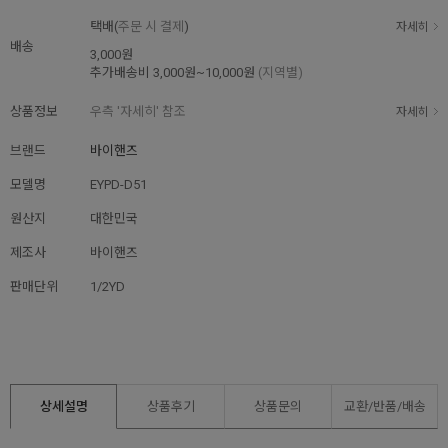
택배(
주문 시 결제
)
자세히
배송
3,000원
추가배송비
3,000원~10,000원
(지역별)
상품정보
우측 '자세히' 참조
자세히
브랜드
바이핸즈
모델명
EYPD-D51
원산지
대한민국
제조사
바이핸즈
판매단위
1/2YD
상세설명
상품후기
상품문의
교환/반품/
배송