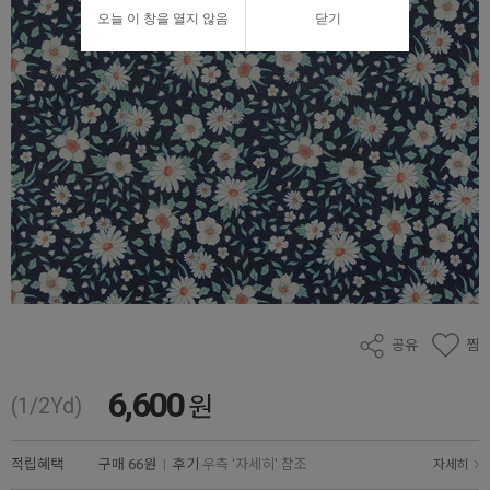
오늘 이 창을 열지 않음
닫기
공유
찜
6,600
원
(1/2Yd)
적립혜택
구매
66원
|
후기
우측 '자세히' 참조
자세히