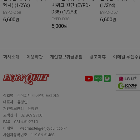
헥사) (1/2Yd)
치워크 원단 (EYPD-
(1/2Yd)
D38) (1/2Yd)
EYPD-D68
EYPD-D57
6,600
6,600
EYPD-D38
원
원
5,000
원
회사소개
이용약관
개인정보취급방침
광고제휴
이메일 무단수
상호명
주식회사 제이엔터프라이즈
대표자
윤정연
개인정보관리
윤정연
고객센터
02-869-2700
FAX
031-461-2710
이메일
webmaster@enjoyquilt.co.kr
사업자등록번호
119-86-61488