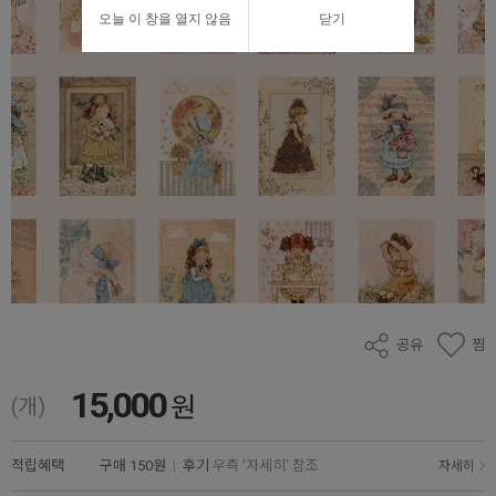
오늘 이 창을 열지 않음
닫기
공유
찜
15,000
원
(개)
적립혜택
구매
150원
|
후기
우측 '자세히' 참조
자세히