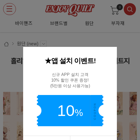
0
바이핸즈
브랜드별
원단
부자재
원단 (new)
★앱 설치 이벤트!
홀리하비 스타일 빈티지 소녀 하프린넨 커트지
140cm x 60cm (S)
신규 APP 설치 고객

10% 할인 쿠폰 증정!

EYPD-D59
(5만원 이상 사용가능)
10
%