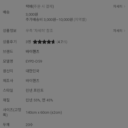
택배(
주문 시 결제
)
자세히
배송
3,000원
추가배송비
3,000원~10,000원
(지역별)
상품정보
우측 '자세히' 참조
자세히
상품후기
3
명
(
4.7
/5)
브랜드
바이핸즈
모델명
EYPD-D59
원산지
대한민국
제조사
바이핸즈
스타일
린넨 프린트
재질
린넨 55%, 면 45%
사이즈(고정
140cm x 60cm (±2cm)
폭)
두께
20수