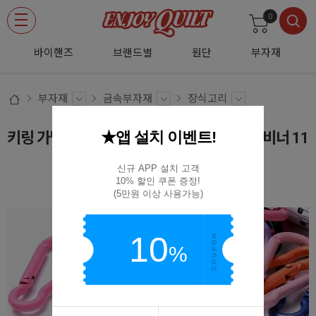
0
바이핸즈
브랜드별
원단
부자재
부자재
금속부자재
장식고리
★앱 설치 이벤트!
키링 가방고리 연결고리 알루미늄 컬러 카라비너 11
개 세트
신규 APP 설치 고객

10% 할인 쿠폰 증정!

컬러 카라비너(11개SET)
(5만원 이상 사용가능)
10
%