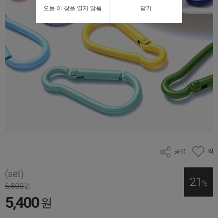
오늘 이 창을 열지 않음
닫기
공유
찜
(set)
21
%
6,800
원
5,400
원