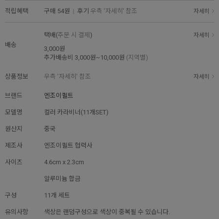
적립혜택
구매
54원
|
후기
우측 '자세히' 참조
자세히
택배(
주문 시 결제
)
자세히
배송
3,000원
추가배송비
3,000원~10,000원
(지역별)
상품정보
우측 '자세히' 참조
자세히
브랜드
엔조이퀼트
모델명
컬러 카라비너(11개SET)
원산지
중국
제조사
엔조이퀼트 협력사
사이즈
4.6cm x 2.3cm
알루미늄 합금
구성
11개 세트
유의사항
색상은 랜덤구성으로 색상이 중복될 수 있습니다.