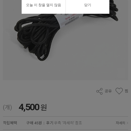
오늘 이 창을 열지 않음
닫기
공유
찜
4,500
원
(개)
적립혜택
구매
45원
|
후기
우측 '자세히' 참조
자세히