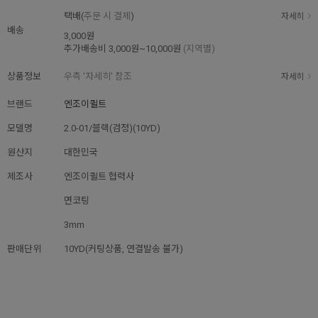
택배(
주문 시 결제
)
자세히
배송
3,000원
추가배송비
3,000원~10,000원
(지역별)
상품정보
우측 '자세히' 참조
자세히
브랜드
엔조이퀼트
모델명
2.0-01/블랙(검정)(10YD)
원산지
대한민국
제조사
엔조이퀼트 협력사
면코팅
3mm
판매단위
10YD(커팅상품, 연결발송 불가)