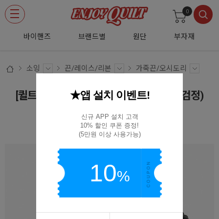
0
바이핸즈
브랜드별
원단
부자재
소잉
끈/레이스/리본
가죽끈/오시도리
★앱 설치 이벤트!
[퀼트부자재] 오시도리 면끈 2mm - 블랙(검정)
(10YD) 2.0-01
신규 APP 설치 고객

10% 할인 쿠폰 증정!

2.0-01/블랙(검정)(10YD)
(5만원 이상 사용가능)
10
%